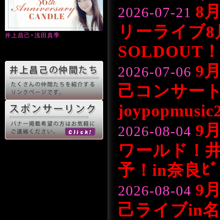
8
2026-07-21
リーライブ8
井上昌己×浅田真季
SOLDOUT
9
2026-07-06
己コンサー
joypopmusic
9
2026-08-04
ワールド！井
予！in奈良ﾋﾞﾊ
9
2026-08-04
己ライブin名