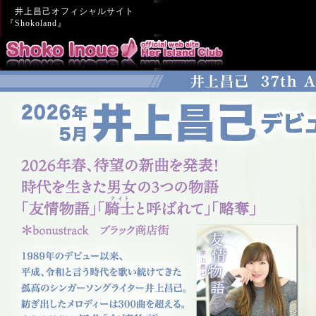
井上昌己オフィシャルサイト
『Shokoland』